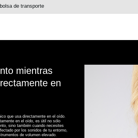
 bolsa de transporte
ento mientras
irectamente en
o que usa directamente en el oído.
amente en el oído, es útil no sólo
mento, sino también cuando necesites
fectado por los sonidos de tu entorno,
strumentos de volumen elevado.