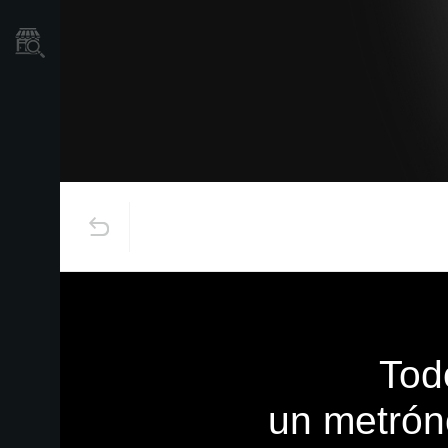
Localizador
de
Tiendas
Tod
un metrón