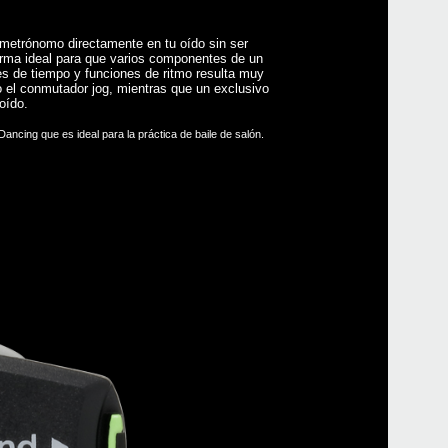
metrónomo directamente en tu oído sin ser
forma ideal para que varios componentes de un
es de tiempo y funciones de ritmo resulta muy
 el conmutador jog, mientras que un exclusivo
oído.
Even
ancing que es ideal para la práctica de baile de salón.
Down
In-E
Stro