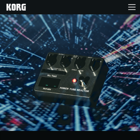
Inicio
Productos
Características
Eventos
Soporte
Localizador de Tiendas