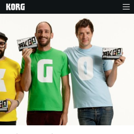
Inicio
Productos
Características
Eventos
Soporte
Localizador de Tiendas