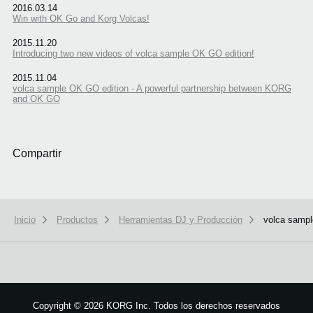
2016.03.14
Win with OK Go and Korg Volcas!
2015.11.20
Introducing two new videos of volca sample OK GO edition!
2015.11.04
volca sample OK GO edition - A powerful partnership between KORG
and OK GO
Compartir
Inicio
Productos
Herramientas DJ y Producción
volca sampl
We use cookies to give you the best experience on this website.
Learn m
Got it
Copyright
©
2026 KORG Inc. Todos los derechos reservados