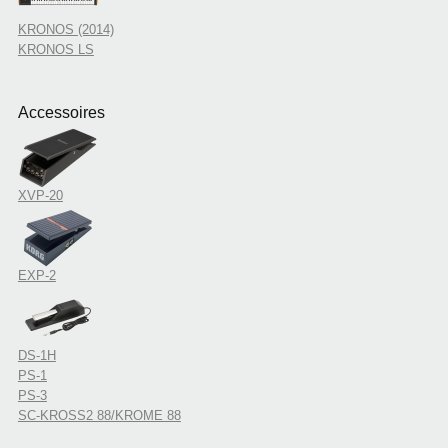
KRONOS (2014)
KRONOS LS
Accessoires
XVP-20
EXP-2
DS-1H
PS-1
PS-3
SC-KROSS2 88/KROME 88