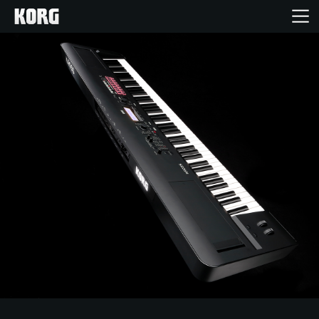
Home
Producten
Features
Evenementen
Ondersteuning
Nieuws
locatie