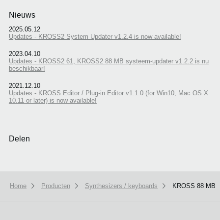
Nieuws
2025.05.12
Updates - KROSS2 System Updater v1.2.4 is now available!
2023.04.10
Updates - KROSS2 61, KROSS2 88 MB systeem-updater v1.2.2 is nu
beschikbaar!
2021.12.10
Updates - KROSS Editor / Plug-in Editor v1.1.0 (for Win10, Mac OS X
10.11 or later) is now available!
Delen
Home
Producten
Synthesizers / keyboards
KROSS 88 MB