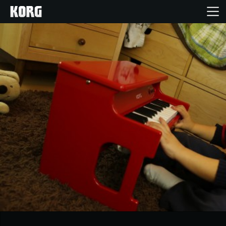
Home
Producten
Features
Evenementen
Ondersteuning
Nieuws
locatie