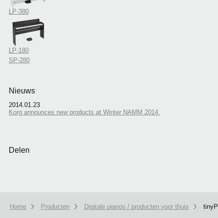
LP-380
LP-180
SP-280
Nieuws
2014.01.23
Korg announces new products at Winter NAMM 2014.
Delen
Home
Producten
Digitale pianos / producten voor thuis
tiny