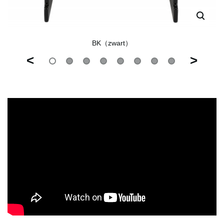
BK（zwart）
<
>