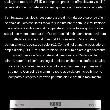
analogici e modulari, ST1K è compatto, preciso e offre elevata visibilità,
garantendo che il sintetizzatore sia ogni volta accuratamente accordato.
I sintetizzatori analogici possono essere difficili da accordare, poiché il
segnale dei loro oscillatori talvolta può fluttuare mentre la circuitazione
si adatta ai cambiamenti di temperatura, oppure tarare gli oscillatori
stessi con micro-accordature. Questi requisiti richiedono un'accordatura
affidabile, sia in studio sia. ST1K consente un’accordatura
estremamente precisa con solo ±0,1 Cents di tolleranza e possiede un
ampio display LCD CMD che fornisce una lettura chiara e graficamente
accattivante dell'accordatura, allineandosi con l'estetica dei
sintetizzatori modulari e analogici. Include anche un microfono ad alta
sensibilità, che espande il suo utilizzo a una gamma più ampia di
strumenti. Con soli 83 grammi, questo accordatore incredibilmente
compatto e leggero è perfetto per musicisti e artisti in movimento.