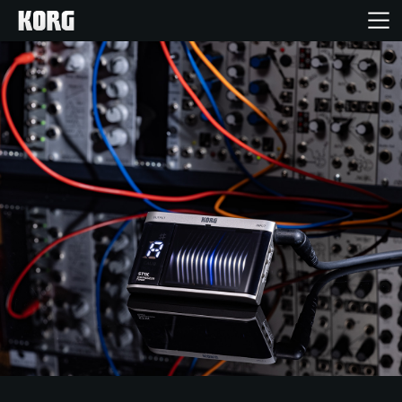
Home
Prodotti
Contenuti
Eventi
Supporto tecnico
Dove Acquistare