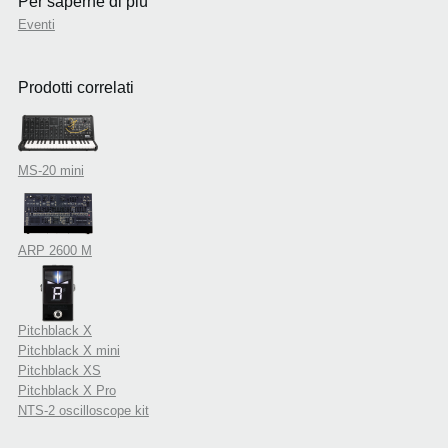
Per saperne di più
Eventi
Prodotti correlati
MS-20 mini
ARP 2600 M
Pitchblack X
Pitchblack X mini
Pitchblack XS
Pitchblack X Pro
NTS-2 oscilloscope kit