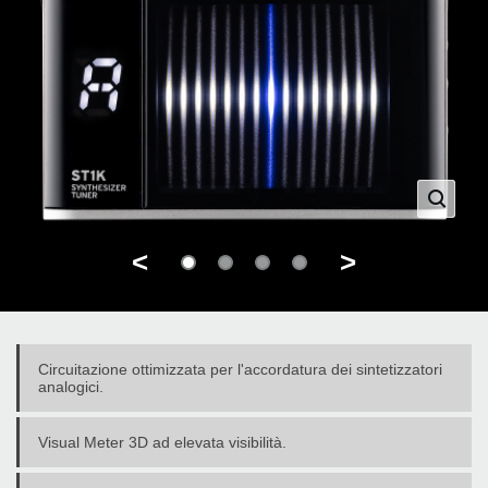
<
>
Circuitazione ottimizzata per l'accordatura dei sintetizzatori
analogici.
Visual Meter 3D ad elevata visibilità.