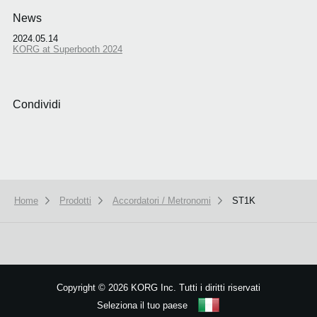
News
2024.05.14
KORG at Superbooth 2024
Condividi
Home
Prodotti
Accordatori / Metronomi
ST1K
We use cookies to give you the best experience on this website.
Learn m
Got it
Copyright
©
2026 KORG Inc. Tutti i diritti riservati
Seleziona il tuo paese