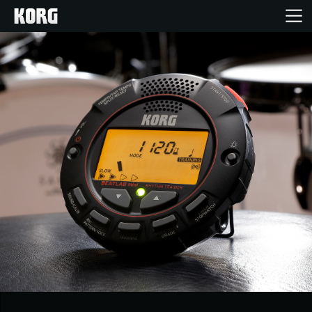
Home
Prodotti
Contenuti
Eventi
Supporto tecnico
Dove Acquistare