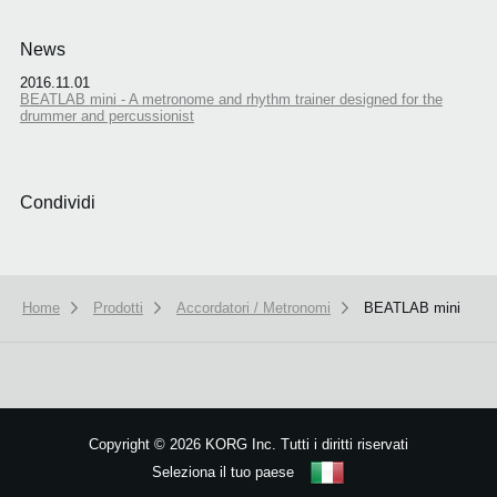
News
2016.11.01
BEATLAB mini - A metronome and rhythm trainer designed for the
drummer and percussionist
Condividi
Home
Prodotti
Accordatori / Metronomi
BEATLAB mini
We use cookies to give you the best experience on this website.
Learn m
Got it
Copyright
©
2026 KORG Inc. Tutti i diritti riservati
Seleziona il tuo paese