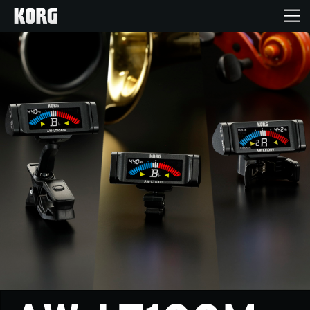
Home
Prodotti
Contenuti
Eventi
Supporto tecnico
Dove Acquistare