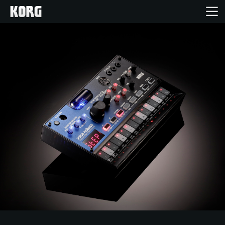
Home
Prodotti
Contenuti
Eventi
Supporto tecnico
Dove Acquistare