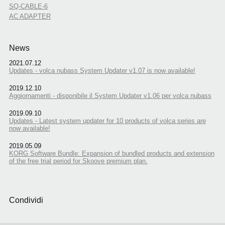
SQ-CABLE-6
AC ADAPTER
News
2021.07.12
Updates - volca nubass System Updater v1.07 is now available!
2019.12.10
Aggiornamenti - disponibile il System Updater v1.06 per volca nubass
2019.09.10
Updates - Latest system updater for 10 products of volca series are
now available!
2019.05.09
KORG Software Bundle: Expansion of bundled products and extension
of the free trial period for Skoove premium plan.
Condividi