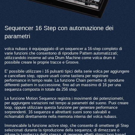
Sequencer 16 Step con automazione dei
parametri
volca nubass è equipaggiato di un sequencer a 16-step completo di
varie funzioni che consentono di riprodurre Pattern automatizzati;
utilizzandolo insieme ad una Drum Machine come volca drum è
possibile creare le proprie tracce e Groove.
E' possibile utilizzare i 16 pulsanti tipici della serie volca per aggiungere
e cancellare step, oppure usarli come tastiera per registrare
performance in tempo reale. La funzione Chain permette di riprodurre
differenti pattern in successione, fino ad un massimo di 16 per una
sequenza composta in totale da 256 step.
La funzione Motion Sequence registra i movimenti dei potenziometri,
per aggiungere variazioni nel tempo ai parametri del suono. Puoi creare
loop, oppure utilizzare questa funzione per generare performance
sorprendenti. 16 sequenze e altrettanti suoni sono salvabili e
richiamabili direttamente nella memoria interna del volca nubass.
Immancabile la funzione active step, che consente di omettere gli Step
selezionati durante la riproduzione della sequenza, di dimezzare o
ridurre la lunghezza della stessa, di generare effetti ritmici loop based,