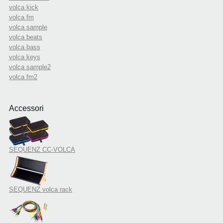
volca kick
volca fm
volca sample
volca beats
volca bass
volca keys
volca sample2
volca fm2
Accessori
SEQUENZ CC-VOLCA
SEQUENZ volca rack