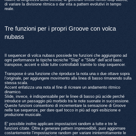
di variare la divisione ritmica o dar vita a pattern evolutivi in tempo
reale.
Tre funzioni per i propri Groove con volca
nubass
Il sequencer di volca nubass possiede tre funzioni che aggiungono ad
ogni performance le tipiche tecniche "Slap" e "Slide" dell’acid bass:
transpose, accent e slide tutte controllabili tramite lo step sequencer.
Transpose
è una funzione che riproduce la nota una o due ottave sopra
l’originale, per aggiungere movimento alla linea di basso rimanendo sulla
stessa scala.
Accent
enfatizza una nota al fine di ricreare un andamento ritmico
dinamico.
Slide
, invece, è indispensabile per le linee di basso più acide perché
introduce un passaggio più morbido tra le note suonate in successione.
Queste funzioni consentono di incrementare la sensazione di Groove
nelle tue sequenze, per dare quel tocco in più ad ogni esibizione e
produzione musicale.
E' possibile inoltre applicare impostazioni
random
a tutte e tre le
funzioni citate. Oltre a generare pattern imprevedibili, puoi aggiornare
costantemente l’impostazione random per variare ininterrottamente le