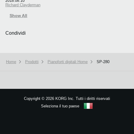
2018.08.10
Richard Clayderman
Show All
Condividi
Home
Prodotti
Pianoforti digitali Home
SP-280
We use cookies to give you the best experience on this website.
Learn m
Got it
Copyright
©
2026 KORG Inc. Tutti i diritti riservati
Seleziona il tuo paese
Mappa del sito