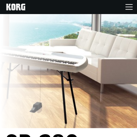
Home
Prodotti
Contenuti
Eventi
Supporto tecnico
Dove Acquistare