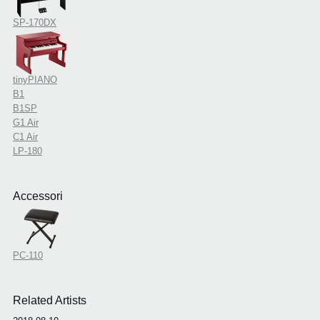
SP-170DX
tinyPIANO
B1
B1SP
G1 Air
C1 Air
LP-180
Accessori
PC-110
Related Artists