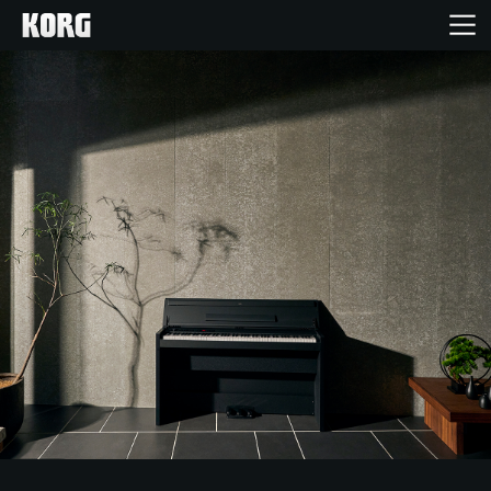
Home
Prodotti
Contenuti
Eventi
Supporto tecnico
Dove Acquistare