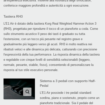
all'esperienza esecutiva. Insieme alla risonanza degli smorzatori,
conferisce maggiore profondità e autenticità a ogni esecuzione.
Tastiera RH3
L'E1 Air è dotato della tastiera Korg Real Weighted Hammer Action 3
(RH3), progettata per riprodurre il tocco di un pianoforte a coda. Come
sullo strumento acustico Il peso dei tasti è graduato su tutta
l'estensione, con un tocco più pesante nel registro grave e
gradualmente più leggero verso gli acuti. RH3 è molto reattiva nei
ribattuti veloci e alle dinamica più delicata, catturando con precisione
l'espressività della tua performance. La risposta dinamica della tastiera
e regolabile con cinque livelli di sensibilità selezionabili (leggero,
normale, pesante, stabile, fisso), consentendo di personalizzare la
risposta al tuo stile esecutivo personale.
Sistema a 3 pedali con supporto Half-
Pedal
L'E1 Air possiede i tre pedali standard:
sordina, piano e sostenuto, proprio come un
pianoforte tradizionale. Sia il pedale del