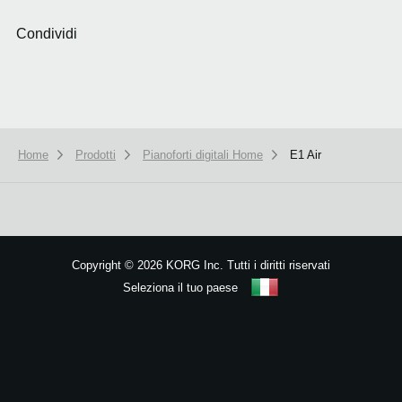
Condividi
Home
Prodotti
Pianoforti digitali Home
E1 Air
We use cookies to give you the best experience on this website.
Learn m
Got it
Copyright
©
2026 KORG Inc. Tutti i diritti riservati
Seleziona il tuo paese
Mappa del sito