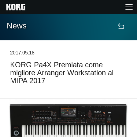
News
Home
Prodotti
2017.05.18
KORG Pa4X Premiata come
Contenuti
migliore Arranger Workstation al
MIPA 2017
Eventi
Supporto tecnico
Dove Acquistare