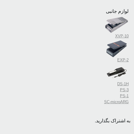
لوازم جانبی
XVP-10
EXP-2
DS-1H
PS-3
PS-1
SC-microARG
به اشتراک بگذارید.