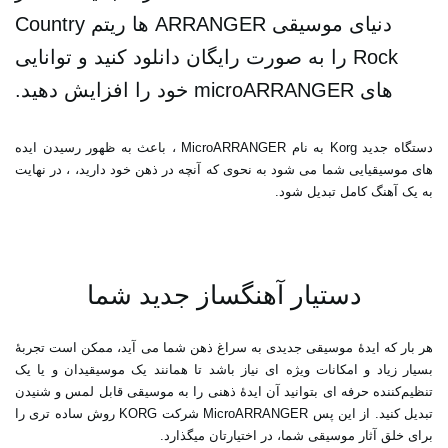
دنیای موسیقی ARRANGER ها ریتم Country
Rock را به صورت رایگان دانلود کنید و توانایی
های microARRANGER خود را افزایش دهید.
دستگاه جدید Korg به نام MicroARRANGER ، باعث به ظهور رسیدن ایده‏
های موسیقیایی شما می شود به نحوی که آنچه در ذهن خود دارید، ، در نهایت
به یک آهنگ کامل تبدیل شود.
دستیار آهنگساز جدید شما
هر بار که ایدۀ موسیقی جدیدی به سراغ ذهن شما می‏ آید، ممکن است تجربۀ
بسیار زیاد و امکانات ویژه‏ ای نیاز باشد تا همانند یک موسیقیدان و یا یک
تنظیم‌کننده حرفه ‏ای بتوانید آن ایدۀ ذهنی را به موسیقی قابل لمس و شنیدن
تبدیل کنید. از این پس MicroARRANGER شرکت KORG روش ساده‏ تری را
برای خلق آثار موسیقی شما، در اختیارتان می‏گذارد.