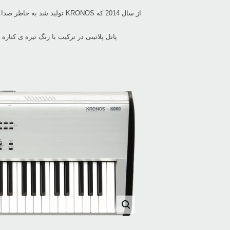
از سال 2014 که KRONOS تول
پانل پلاتینی در ترکیب با رنگ تیره ی کن
U