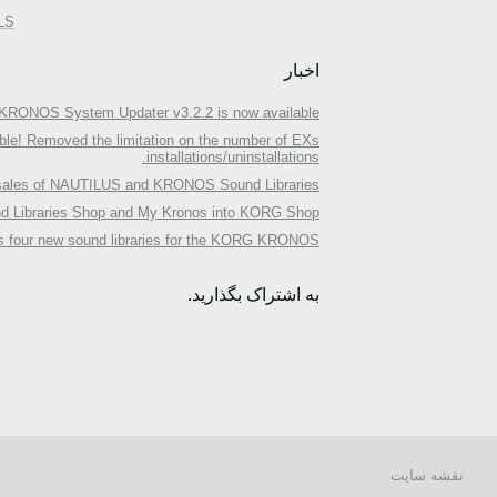
LS
اخبار
 KRONOS System Updater v3.2.2 is now available!
le! Removed the limitation on the number of EXs
installations/uninstallations.
sales of NAUTILUS and KRONOS Sound Libraries.
d Libraries Shop and My Kronos into KORG Shop
s four new sound libraries for the KORG KRONOS
به اشتراک بگذارید.
نقشه سایت