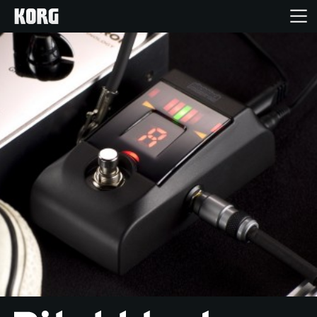
Accueil
Produits
Extras
Evénements
Support
Où acheter ?