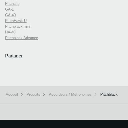
Pitchclip
GA-1
GA-40
PitchHawk-U
Pitchblack mini
HA-40
Pitchblack Advance
Partager
Accueil
Produits
Accordeurs / Métronomes
Pitchblack
We use cookies to give you the best experience on this website.
Learn m
Got it