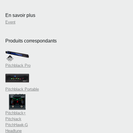
En savoir plus
Event
Produits correspondants
Pitchblack Pro
Pitchblack Portable
Pitchblack+
Pitchjack
PitchHawk-G
Headtune