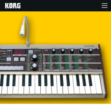
Accueil
Produits
Extras
Evénements
Support
Où acheter ?