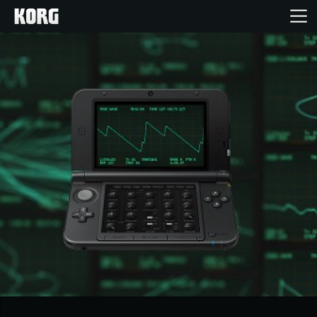
Accueil
Produits
Extras
Evénements
Support
Où acheter ?