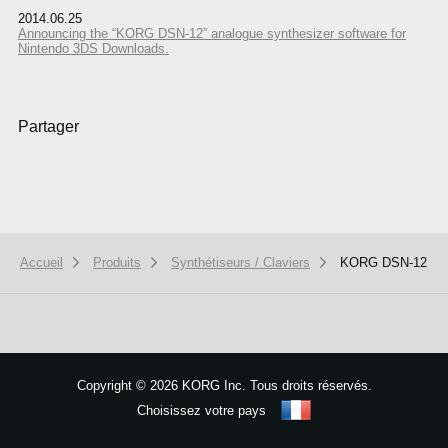
2014.06.25
Announcing the “KORG DSN-12” analogue synthesizer software for
Nintendo 3DS Downloads.
Partager
Accueil
Produits
Synthétiseurs / Claviers
KORG DSN-12
Copyright
©
2026 KORG Inc. Tous droits réservés.
Choisissez votre pays
Plan du site