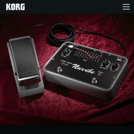
Accueil
Produits
Extras
Evénements
Support
Où acheter ?