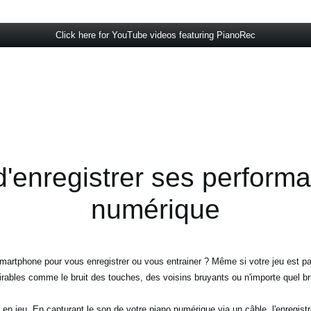
Click here for YouTube videos featuring PianoRec
d'enregistrer ses perform
numérique
smartphone pour vous enregistrer ou vous entrainer ? Même si votre jeu est par
sirables comme le bruit des touches, des voisins bruyants ou n'importe quel bru
 en jeu. En capturant le son de votre piano numérique via un câble, l'enregistr