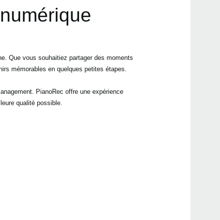
o numérique
hone. Que vous souhaitiez partager des moments
Even
enirs mémorables en quelques petites étapes.
e management. PianoRec offre une expérience
leure qualité possible.
Manu