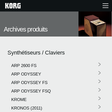
Accueil
Archives produits
Produits
Synthétiseurs / Claviers
Extras
>
ARP 2600 FS
Evénements
>
ARP ODYSSEY
>
Support
ARP ODYSSEY FS
>
ARP ODYSSEY FSQ
>
Où acheter ?
KROME
>
KRONOS (2011)