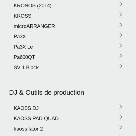
>
News
KRONOS (2014)
>
KROSS
Lieu
>
microARRANGER
Réseaux sociaux
>
Pa3X
>
Pa3X Le
A propos de Korg
>
Pa600QT
>
SV-1 Black
DJ & Outils de production
>
KAOSS DJ
>
KAOSS PAD QUAD
>
kaossilator 2