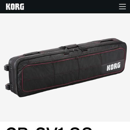
Accueil
Produits
Extras
Evénements
Support
Où acheter ?