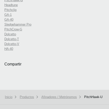
PitchHawk-G
Headtune
Pitchclip
GA-1
GA-40
Sledgehammer Pro
PitchCrow-G
Dolcetto
Dolcetto-T
Dolcetto-V
HA-40
Compartir
Inicio
Productos
Afinadores / Metrónomos
PitchHawk-U