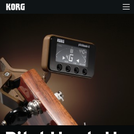
Inicio
Productos
Características
Eventos
Soporte
Localizador de Tiendas