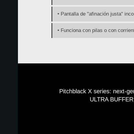
• Pantalla de "afinación justa" inc
• Funciona con pilas o con corrien
Pitchblack X series: next-g
ULTRA BUFFER t