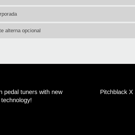
orporada
te alterna opcional
en pedal tuners with new
Pitchblack X
echnology!