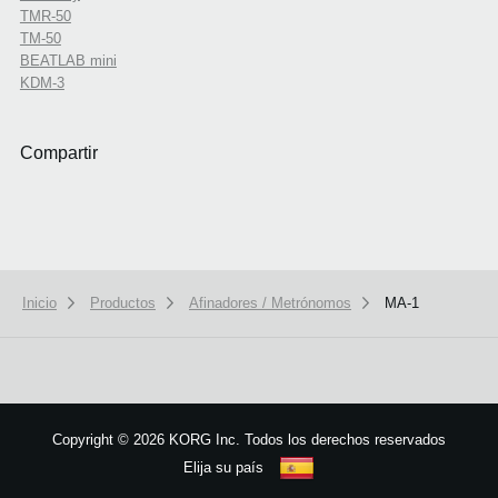
TMR-50
TM-50
BEATLAB mini
KDM-3
Compartir
Inicio
Productos
Afinadores / Metrónomos
MA-1
Copyright
©
2026 KORG Inc. Todos los derechos reservados
Elija su país