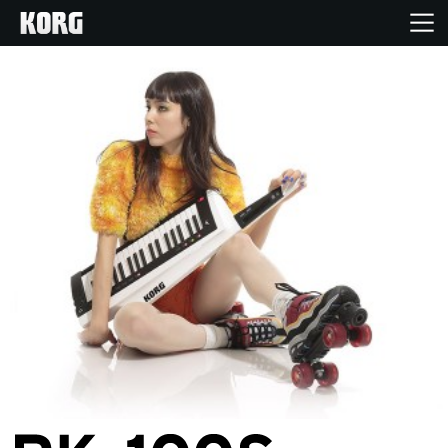
Inicio
Productos
Características
Eventos
Soporte
Localizador de Tiendas