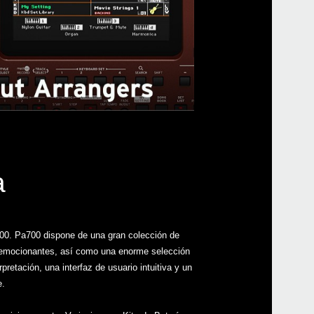
Even
Todo
Down
a
700. Pa700 dispone de una gran colección de
y emocionantes, así como una enorme selección
Pa70
etación, una interfaz de usuario intuitiva y un
e.