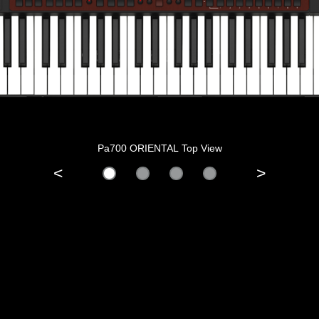
Pa700 ORIENTAL Top View
<
>