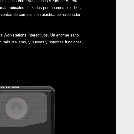
nsiciones entre Variaciones y Kits de Batería,
Pa4
más radicales utilizados por innumerables DJs,
amientas de composición asistida por ordenador
Pa4
Pa10
 Workstations Interactivos. Un enorme salto
Pa90
n más realistas, y nuevas y potentes funciones,
Pa60
Pa6
Pa3
Pa30
Pa3X
XVP-