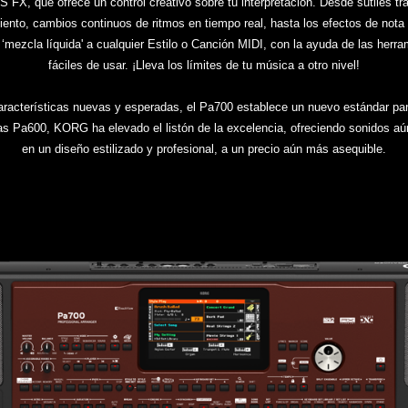
FX, que ofrece un control creativo sobre tu interpretación. Desde sutiles tra
nto, cambios continuos de ritmos en tiempo real, hasta los efectos de nota 
a ‘mezcla líquida' a cualquier Estilo o Canción MIDI, con la ayuda de las herr
fáciles de usar. ¡Lleva los límites de tu música a otro nivel!
acterísticas nuevas y esperadas, el Pa700 establece un nuevo estándar para
as Pa600, KORG ha elevado el listón de la excelencia, ofreciendo sonidos aú
en un diseño estilizado y profesional, a un precio aún más asequible.