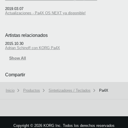
2019.03.07
Actualizaciones - Pa4X OS NEXT ya disponible!
Artistas relacionados
2015.10.30
Adrian Schinoff con KORG Pa4X
Show All
Compartir
Inicio
Productos
Sintetizadores / Teclados
Pa4X
Copyright
©
2026 KORG Inc. Todos los derechos reservados