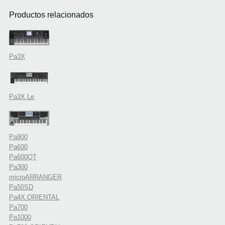
Productos relacionados
Pa3X
Pa3X Le
Pa900
Pa600
Pa600QT
Pa300
microARRANGER
Pa50SD
Pa4X ORIENTAL
Pa700
Pa1000