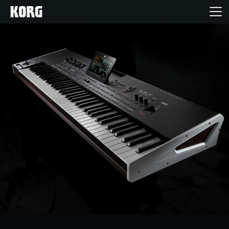
Inicio
Productos
Características
Eventos
Soporte
Localizador de Tiendas