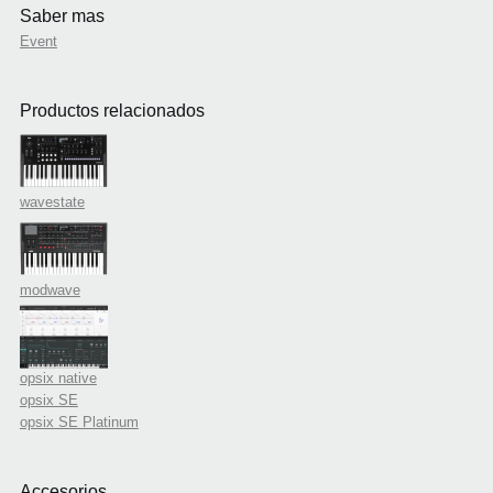
Saber mas
Event
Productos relacionados
wavestate
modwave
opsix native
opsix SE
opsix SE Platinum
Accesorios