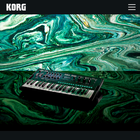
Inicio
Productos
Características
Eventos
Soporte
Localizador de Tiendas