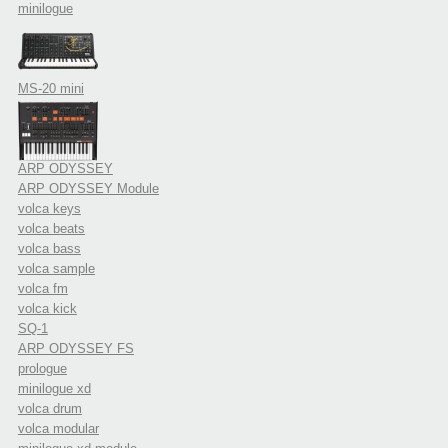
minilogue
MS-20 mini
ARP ODYSSEY
ARP ODYSSEY Module
volca keys
volca beats
volca bass
volca sample
volca fm
volca kick
SQ-1
ARP ODYSSEY FS
prologue
minilogue xd
volca drum
volca modular