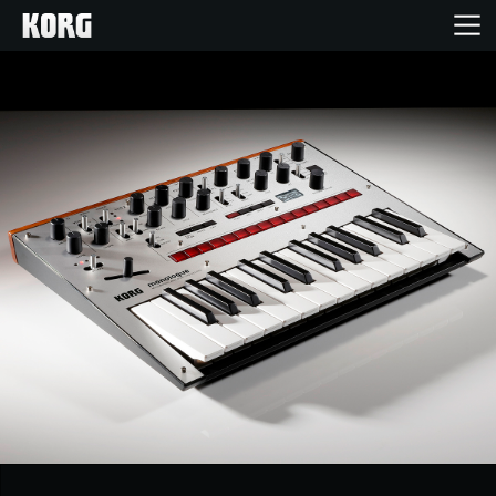
Inicio
Productos
Características
Eventos
Soporte
Localizador de Tiendas