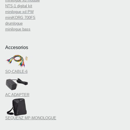
minilogue xd module
NTS-1 digital kit
minilogue xd PW
miniKORG 700FS
drumlogue
minilogue bass
Accesorios
SQ-CABLE-6
AC ADAPTER
SEQUENZ MP-MONOLOGUE