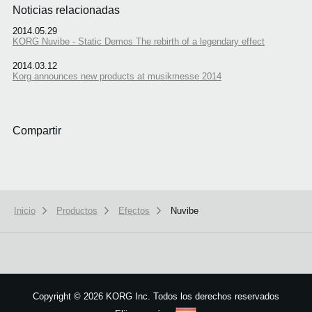
Noticias relacionadas
2014.05.29
KORG Nuvibe - Static Demos The rebirth of a legendary effect
2014.03.12
Korg announces new products at musikmesse 2014
Compartir
Inicio
Productos
Efectos
Nuvibe
We use cookies to give you the best experience on this website.
Learn m
Got it
Copyright
©
2026 KORG Inc. Todos los derechos reservados