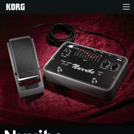
Inicio
Productos
Características
Eventos
Soporte
Localizador de Tiendas