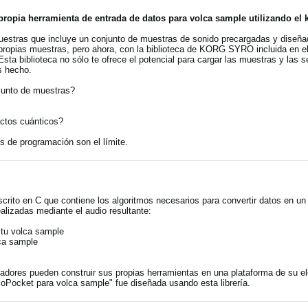
ropia herramienta de entrada de datos para volca sample utilizando el k
uestras que incluye un conjunto de muestras de sonido precargadas y dise
s propias muestras, pero ahora, con la biblioteca de KORG SYRO incluida en 
 Esta biblioteca no sólo te ofrece el potencial para cargar las muestras y la
s hecho.
njunto de muestras?
ectos cuánticos?
es de programación son el límite.
scrito en C que contiene los algoritmos necesarios para convertir datos en un
alizadas mediante el audio resultante:
 tu volca sample
ca sample
olladores pueden construir sus propias herramientas en una plataforma de su 
oPocket para volca sample" fue diseñada usando esta librería.