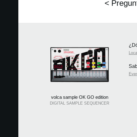
< Pregun
¿Dó
Loca
Sab
Eve
volca sample OK GO edition
DIGITAL SAMPLE SEQUENCER