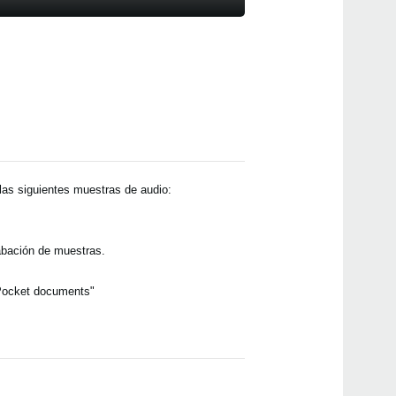
Local
Even
as siguientes muestras de audio:
rabación de muestras.
Audi
(App 
oPocket documents"
volc