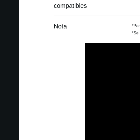
compatibles
Nota
*Par
*Se 