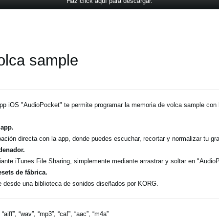
Haz click aquí para descargar.
olca sample
pp iOS "AudioPocket" te permite programar la memoria de volca sample con l
 app.
ación directa con la app, donde puedes escuchar, recortar y normalizar tu g
denador.
ante iTunes File Sharing, simplemente mediante arrastrar y soltar en "Audi
esets de fábrica.
e desde una biblioteca de sonidos diseñados por KORG.
, “aiff”, “wav”, “mp3”, “caf”, “aac”, “m4a”