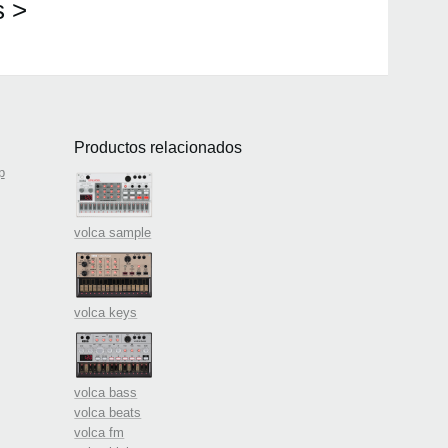
s >
Productos relacionados
p
volca sample
volca keys
volca bass
volca beats
volca fm