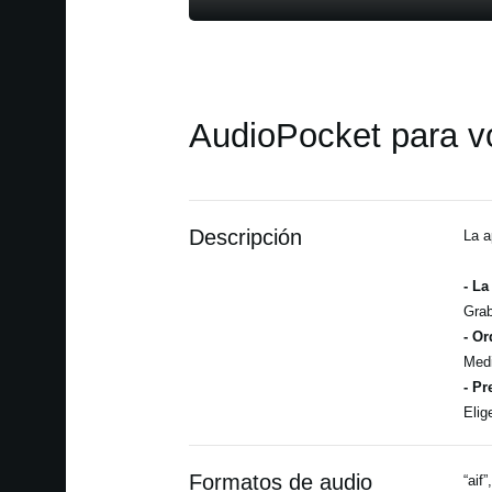
AudioPocket para v
Descripción
La a
- La
Grab
- Or
Medi
- Pr
Elig
Formatos de audio
“aif”