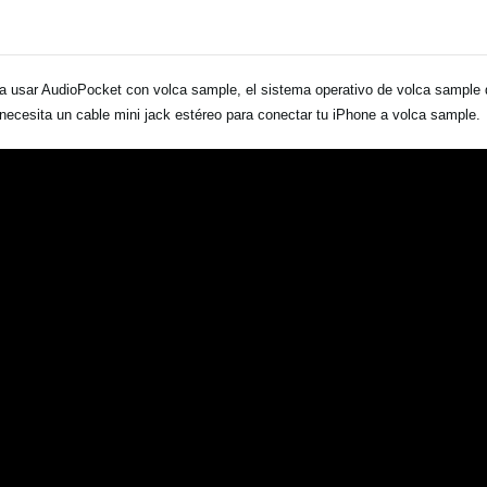
a usar AudioPocket con volca sample, el sistema operativo de volca sample de
necesita un cable mini jack estéreo para conectar tu iPhone a volca sample.