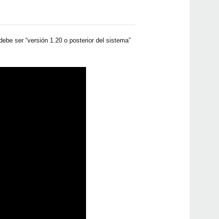
volc
be ser “versión 1.20 o posterior del sistema”
volc
volc
volc
volc
volca
volc
prol