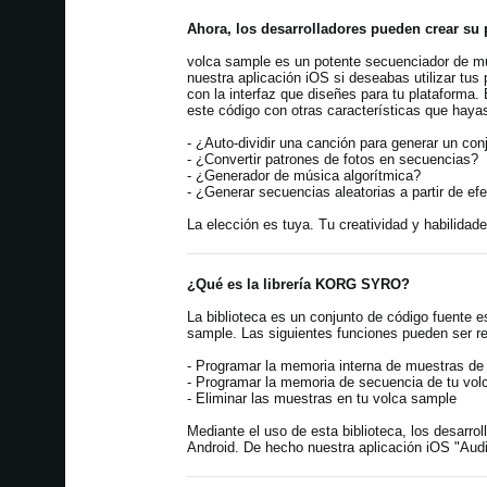
Ahora, los desarrolladores pueden crear su p
volca sample es un potente secuenciador de m
nuestra aplicación iOS si deseabas utilizar tu
con la interfaz que diseñes para tu plataforma.
este código con otras características que haya
- ¿Auto-dividir una canción para generar un co
- ¿Convertir patrones de fotos en secuencias?
- ¿Generador de música algorítmica?
- ¿Generar secuencias aleatorias a partir de ef
La elección es tuya. Tu creatividad y habilidad
¿Qué es la librería KORG SYRO?
La biblioteca es un conjunto de código fuente e
sample. Las siguientes funciones pueden ser re
- Programar la memoria interna de muestras de
- Programar la memoria de secuencia de tu vol
- Eliminar las muestras en tu volca sample
Mediante el uso de esta biblioteca, los desarr
Android. De hecho nuestra aplicación iOS "Audi