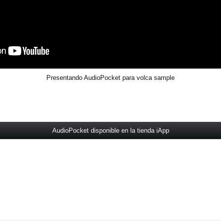
Presentando AudioPocket para volca sample
AudioPocket disponible en la tienda iApp