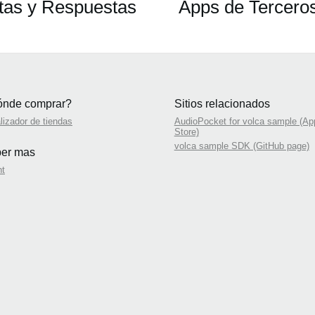
tas y Respuestas
Apps de Tercero
nde comprar?
Sitios relacionados
lizador de tiendas
AudioPocket for volca sample (Ap
Store)
volca sample SDK (GitHub page)
er mas
nt