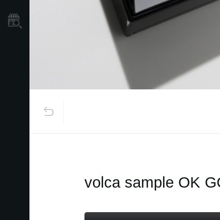
Localizador
de
Tiendas
volca sample OK GO 