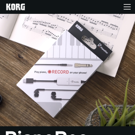
Inicio
Productos
Características
Eventos
Soporte
Localizador de Tiendas