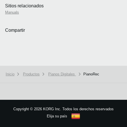
Sitios relacionados
Manuals
Compartir
Inicio
Productos
Pianos Digitales
PianoRec
We use cookies to give you the best experience on this website.
Learn m
Got it
Copyright
©
2026 KORG Inc. Todos los derechos reservados
Elija su país
Mapa del sitio