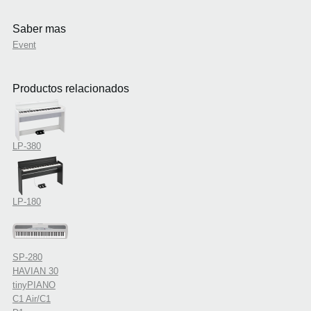
Saber mas
Event
Productos relacionados
LP-380
LP-180
SP-280
HAVIAN 30
tinyPIANO
C1 Air/C1