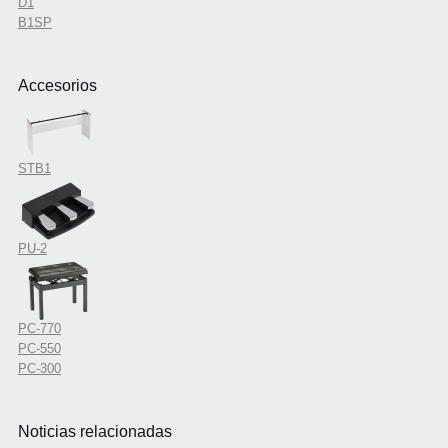
D1
B1SP
Accesorios
STB1
PU-2
PC-770
PC-550
PC-300
Noticias relacionadas