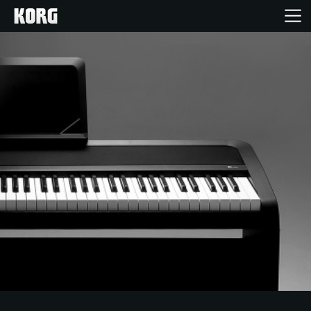
Inicio
Productos
Características
Eventos
Soporte
Localizador de Tiendas