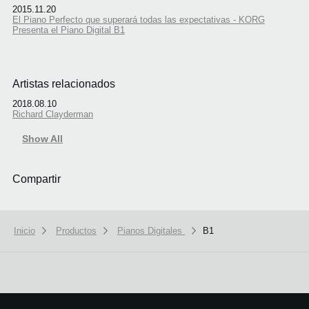
2015.11.20
El Piano Perfecto que superará todas las expectativas - KORG
Presenta el Piano Digital B1
Artistas relacionados
2018.08.10
Richard Clayderman
Show All
Compartir
Inicio
Productos
Pianos Digitales
B1