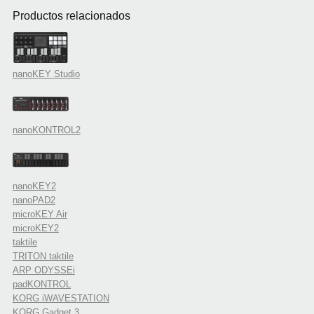
Productos relacionados
nanoKEY Studio
nanoKONTROL2
nanoKEY2
nanoPAD2
microKEY Air
microKEY2
taktile
TRITON taktile
ARP ODYSSEi
padKONTROL
KORG iWAVESTATION
KORG Gadget 3