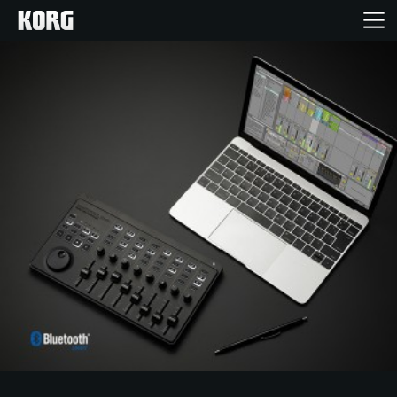
Inicio
Productos
Características
Eventos
Soporte
Localizador de Tiendas