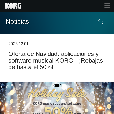
Noticias
Inicio
Productos
2023.12.01
Oferta de Navidad: aplicaciones y
Características
software musical KORG - ¡Rebajas
de hasta el 50%!
Eventos
Soporte
Localizador de Tiendas