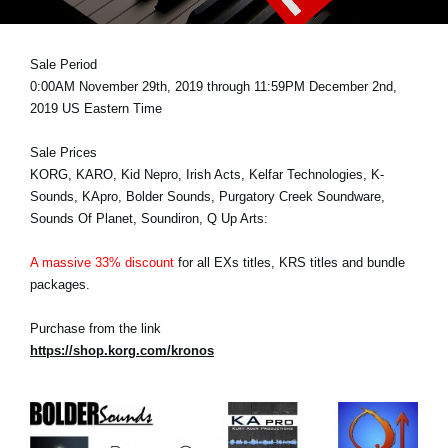
Noticias
Ubicación
Sale Period
0:00AM November 29th, 2019 through 11:59PM December 2nd,
Redes Sociales
2019 US Eastern Time
Sale Prices
Acerca de KORG
KORG, KARO, Kid Nepro, Irish Acts, Kelfar Technologies, K-
Sounds, KApro, Bolder Sounds, Purgatory Creek Soundware,
Sounds Of Planet, Soundiron, Q Up Arts:
A massive 33% discount
for all EXs titles, KRS titles and bundle
packages.
Purchase from the link
https://shop.korg.com/kronos