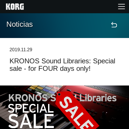
Noticias
Inicio
Productos
2019.11.29
KRONOS Sound Libraries: Special
Características
sale - for FOUR days only!
Eventos
Soporte
Localizador de Tiendas