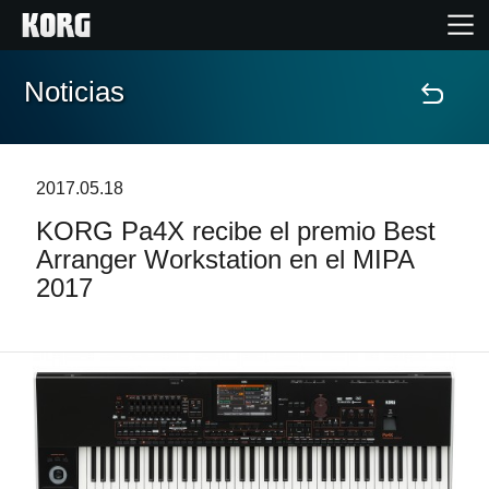
Noticias
Inicio
Productos
2017.05.18
KORG Pa4X recibe el premio Best
Características
Arranger Workstation en el MIPA
2017
Eventos
Soporte
Localizador de Tiendas