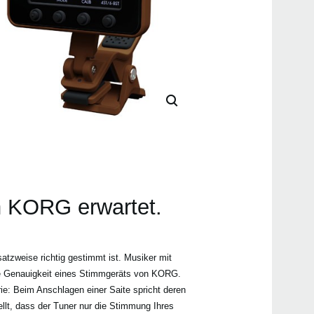
Bedi
Even
n KORG erwartet.
Pitc
Pitch
tzweise richtig gestimmt ist. Musiker mit
die Genauigkeit eines Stimmgeräts von KORG.
rie: Beim Anschlagen einer Saite spricht deren
llt, dass der Tuner nur die Stimmung Ihres
Pitc