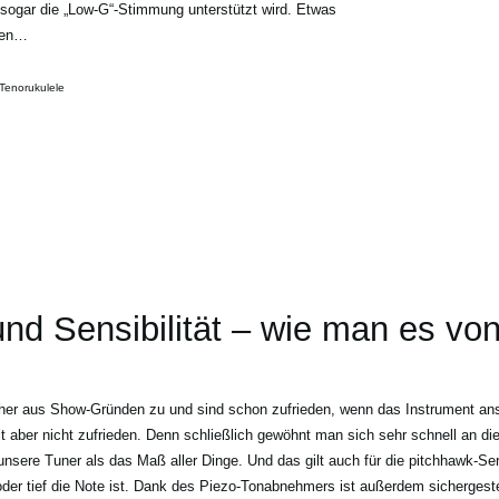
al sogar die „Low-G“-Stimmung unterstützt wird. Etwas
eren…
 Tenorukulele
und Sensibilität – wie man es vo
er aus Show-Gründen zu und sind schon zufrieden, wenn das Instrument ansa
t aber nicht zufrieden. Denn schließlich gewöhnt man sich sehr schnell an 
unsere Tuner als das Maß aller Dinge. Und das gilt auch für die pitchhawk-Se
oder tief die Note ist. Dank des Piezo-Tonabnehmers ist außerdem sichergeste