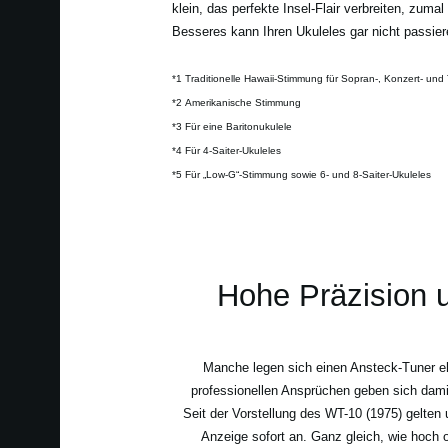
klein, das perfekte Insel-Flair verbreiten, zum
Besseres kann Ihren Ukuleles gar nicht passi
*1 Traditionelle Hawaii-Stimmung für Sopran-, Konzert- und
*2 Amerikanische Stimmung
*3 Für eine Baritonukulele
*4 Für 4-Saiter-Ukuleles
*5
Für „Low-G“-Stimmung sowie 6- und 8-Saiter-Ukuleles
Hohe Präzision 
Manche legen sich einen Ansteck-Tuner eh
professionellen Ansprüchen geben sich dami
Seit der Vorstellung des WT-10 (1975) gelten 
Anzeige sofort an. Ganz gleich, wie hoch 