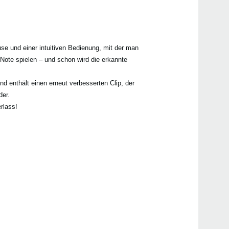
Händ
se und einer intuitiven Bedienung, mit der man
Note spielen – und schon wird die erkannte
nd enthält einen erneut verbesserten Clip, der
der.
rlass!
Even
Manu