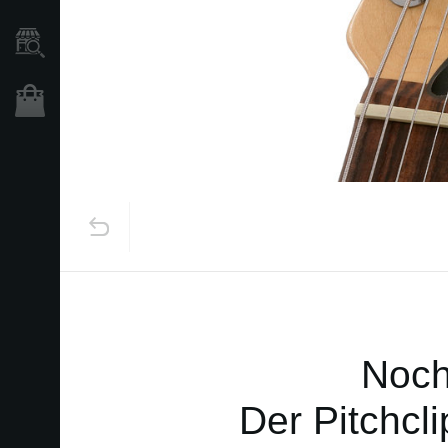
Händlersuche
Shop
Noch
Der Pitchcli