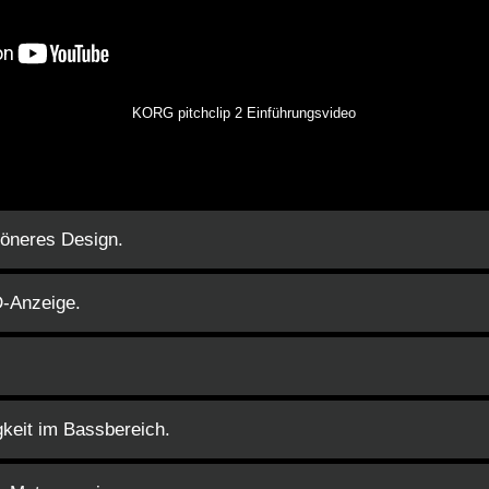
KORG pitchclip 2 Einführungsvideo
öneres Design.
D-Anzeige.
eit im Bassbereich.