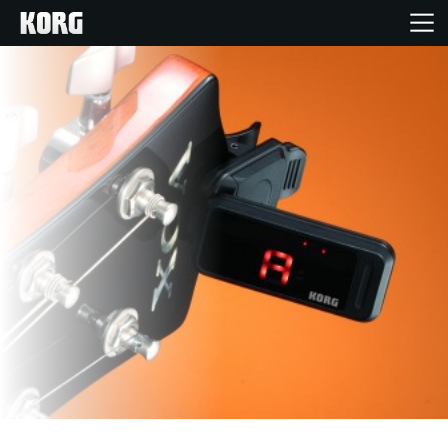
Home
Produkte
Extras
Events
Support
Händlersuche
Shop