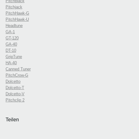
Pitchblack
Pitchjack
PitchHawk-G
PitchHawk-U
Headtune
GA-1
GT-120
GA-40
DT-10
GripTune
HA-40
Canned Tuner
PitchCrow-G
Dolcetto
Dolcetto-T
Dolcetto-V
Pitchclip 2
Teilen