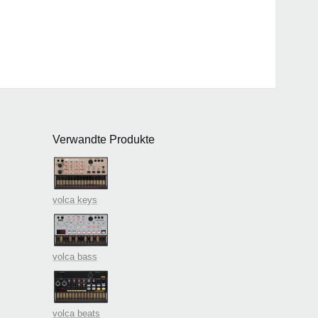
Verwandte Produkte
volca keys
volca bass
volca beats