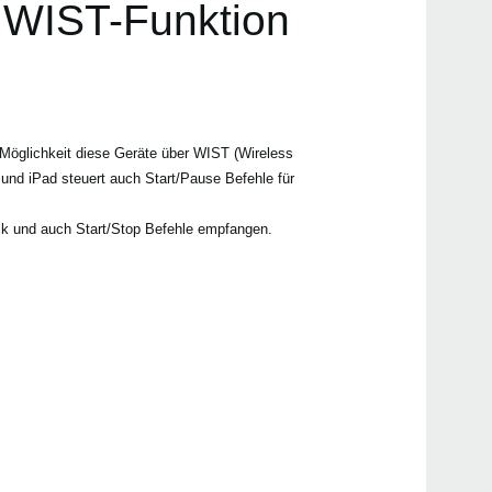
r WIST-Funktion
Lade
 Möglichkeit diese Geräte über WIST (Wireless
und iPad steuert auch Start/Pause Befehle für
Even
k und auch Start/Stop Befehle empfangen.
WIST
Tech
WIS