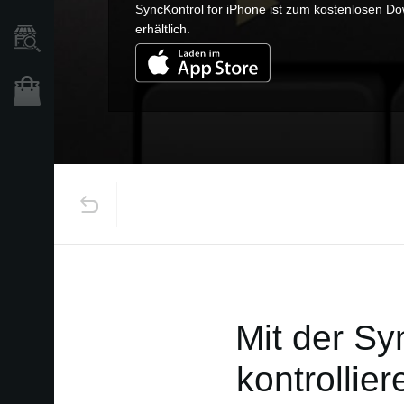
SyncKontrol for iPhone ist zum kostenlosen D
erhältlich.
Händlersuche
Shop
Mit der Sy
kontrollie