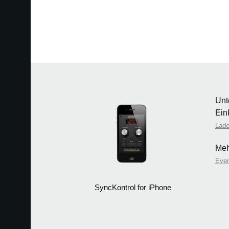
Unt
Ein
Lade
Meh
Eve
SyncKontrol for iPhone