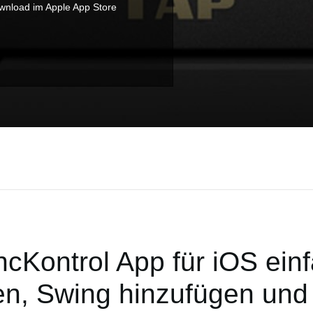
ownload im Apple App Store
ncKontrol App für iOS ei
ren, Swing hinzufügen und