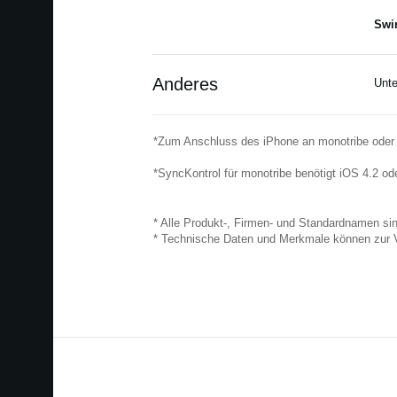
Swi
Anderes
Unte
*Zum Anschluss des iPhone an monotribe oder v
*SyncKontrol für monotribe benötigt iOS 4.2 ode
* Alle Produkt-, Firmen- und Standardnamen si
* Technische Daten und Merkmale können zur 