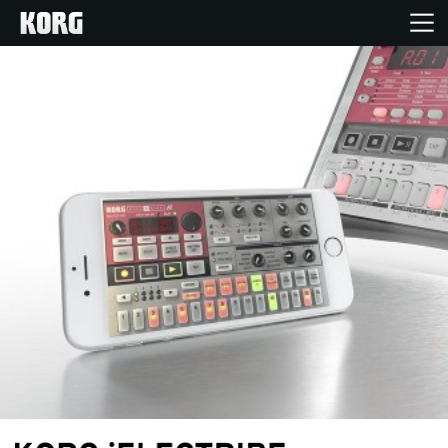
Home
Produkte
Extras
Events
Support
Händlersuche
Shop