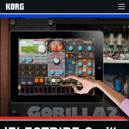
Home
Produkte
Extras
Events
Support
Händlersuche
Shop