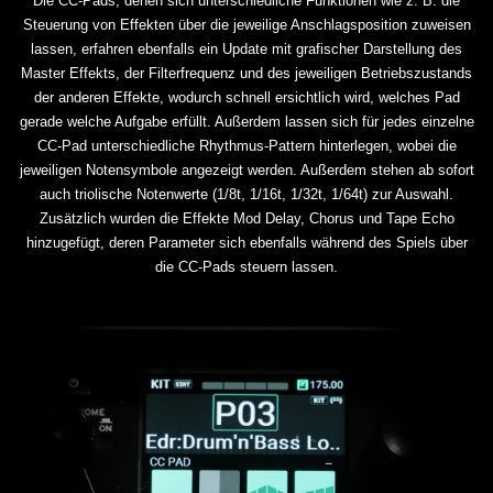
Die CC-Pads, denen sich unterschiedliche Funktionen wie z. B. die
Steuerung von Effekten über die jeweilige Anschlagsposition zuweisen
lassen, erfahren ebenfalls ein Update mit grafischer Darstellung des
Master Effekts, der Filterfrequenz und des jeweiligen Betriebszustands
der anderen Effekte, wodurch schnell ersichtlich wird, welches Pad
gerade welche Aufgabe erfüllt. Außerdem lassen sich für jedes einzelne
CC-Pad unterschiedliche Rhythmus-Pattern hinterlegen, wobei die
jeweiligen Notensymbole angezeigt werden. Außerdem stehen ab sofort
auch triolische Notenwerte (1/8t, 1/16t, 1/32t, 1/64t) zur Auswahl.
Zusätzlich wurden die Effekte Mod Delay, Chorus und Tape Echo
hinzugefügt, deren Parameter sich ebenfalls während des Spiels über
die CC-Pads steuern lassen.