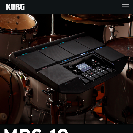
Home
Produkte
Extras
Events
Support
Händlersuche
Shop