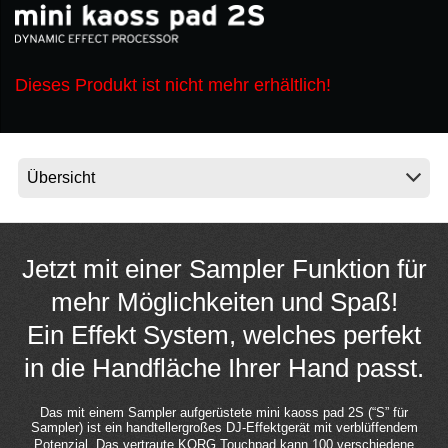
Neuigkeiten
Dieses Produkt ist nicht mehr erhältlich!
Gebiet / Land
Social Media
Über KORG
Jetzt mit einer Sampler Funktion für
mehr Möglichkeiten und Spaß!
Ein Effekt System, welches perfekt
in die Handfläche Ihrer Hand passt.
Das mit einem Sampler aufgerüstete mini kaoss pad 2S (“S” für
Sampler) ist ein handtellergroßes DJ-Effektgerät mit verblüffendem
Potenzial.
Das vertraute KORG Touchpad kann 100 verschiedene