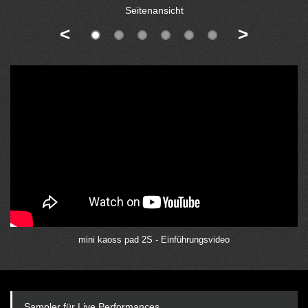
Seitenansicht
<
>
mini kaoss pad 2S - Einführungsvideo
Sampler für Live Performances