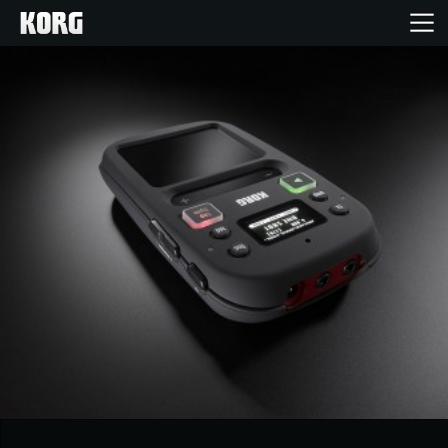
Home
Produkte
Extras
Events
Support
Händlersuche
Shop