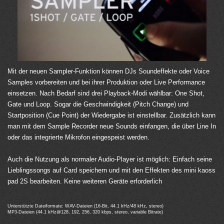
Mit der neuen Sampler-Funktion können DJs Soundeffekte oder Voice
Samples vorbereiten und bei ihrer Produktion oder Live Performance
einsetzen. Nach Bedarf sind drei Playback-Modi wählbar: One Shot,
Gate und Loop. Sogar die Geschwindigkeit (Pitch Change) und
Startposition (Cue Point) der Wiedergabe ist einstellbar. Zusätzlich kann
man mit dem Sample Recorder neue Sounds einfangen, die über Line In
oder das integrierte Mikrofon eingespeist werden.
Auch die Nutzung als normaler Audio-Player ist möglich: Einfach seine
Lieblingssongs auf Card speichern und mit den Effekten des mini kaoss
pad 2S bearbeiten. Keine weiteren Geräte erforderlich
Unterstützte Dateiformate: WAV-Dateien (16-Bit, 44.1 kHz/48 kHz, stereo)
MP3-Dateien (44.1 kHz@128, 192, 256, 320 kbps, stereo, variable Bitrate)