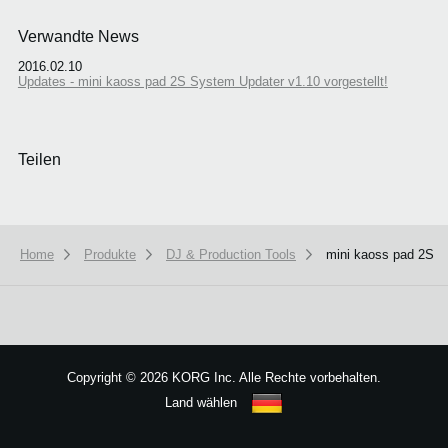
Verwandte News
2016.02.10
Updates - mini kaoss pad 2S System Updater v1.10 vorgestellt!
Teilen
Home
Produkte
DJ & Production Tools
mini kaoss pad 2S
We use cookies to give you the best experience on this website.
Learn m
Got it
Copyright
©
2026 KORG Inc. Alle Rechte vorbehalten.
Land wählen
Sitemap