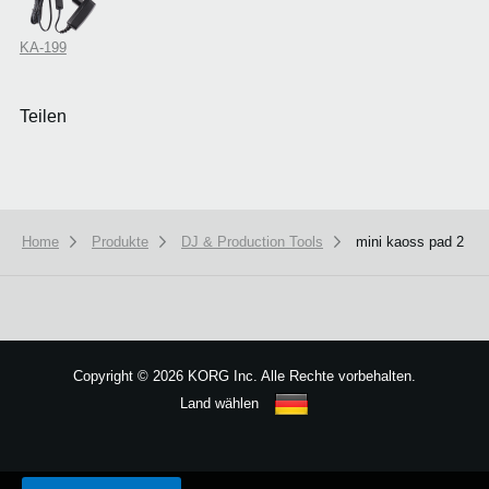
KA-199
Teilen
Home
Produkte
DJ & Production Tools
mini kaoss pad 2
Copyright
©
2026 KORG Inc. Alle Rechte vorbehalten.
Land wählen
Sitemap
We use cookies to give you the best experience on this website.
Learn m