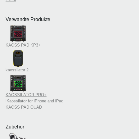
Verwandte Produkte
KAOSS PAD KP3+
kaossilator 2
KAOSSILATOR PRO+
iKaossilator for iPhone and iPad
KAOSS PAD QUAD
Zubehör