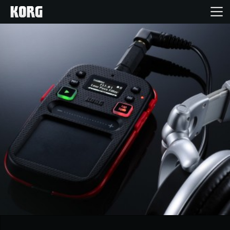
Home
Produkte
Extras
Events
Support
Händlersuche
Shop