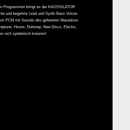
chen Programmen bringt es der KAOSSILATOR
nte und begehrte Lead und Synth Bass Voices
iKaos
 Drum PCM mit Sounds des gefeierten Wavedrum
ptune, House, Dubstep, New Disco, Electro,
 sich spielerisch kreieren!
KAO
mini
KAO
KORG
KA-3
2016