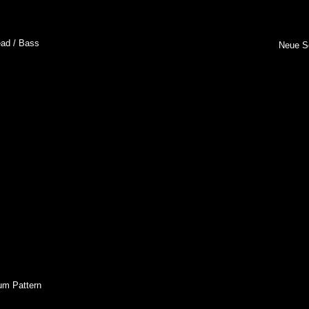
ad / Bass
Neue
So
um Pattern