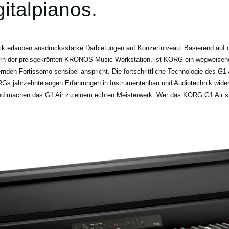
italpianos.
k erlauben ausdrucksstarke Darbietungen auf Konzertniveau. Basierend auf 
n der preisgekrönten KRONOS Music Workstation, ist KORG ein wegweisende
rnden Fortissomo sensibel anspricht. Die fortschrittliche Technologie des G1
s jahrzehntelangen Erfahrungen in Instrumentenbau und Audiotechnik wider.
und machen das G1 Air zu einem echten Meisterwerk. Wer das KORG G1 Air sieh