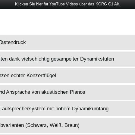
Klicken Sie hier für YouTube Videos über das KORG G1 Air.
 Tastendruck
lten dank vielschichtig gesampelter Dynamikstufen
zen echter Konzertflügel
und Ansprache von akustischen Pianos
d Lautsprechersystem mit hohem Dynamikumfang
bvarianten (Schwarz, Weiß, Braun)