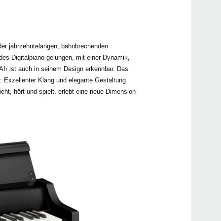
Händ
der jahrzehntelangen, bahnbrechenden
s Digitalpiano gelungen, mit einer Dynamik,
 AIr ist auch in seinem Design erkennbar. Das
 Exzellenter Klang und elegante Gestaltung
t, hört und spielt, erlebt eine neue Dimension
Even
PIAN
Down