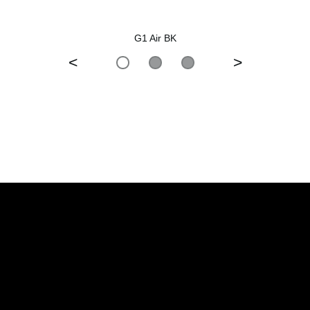
G1 Air BK
<
>