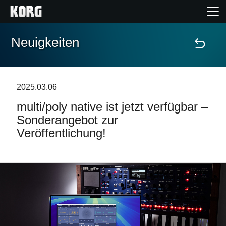
Neuigkeiten
Home
Produkte
2025.03.06
multi/poly native ist jetzt verfügbar –
Extras
Sonderangebot zur
Veröffentlichung!
Events
Support
Händlersuche
Shop