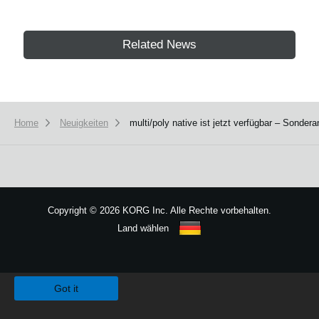
Related News
Home
Neuigkeiten
multi/poly native ist jetzt verfügbar – Sonder
Copyright
©
2026 KORG Inc. Alle Rechte vorbehalten.
Land wählen
Sitemap
We use cookies to give you the best experience on this website.
Learn m
Got it