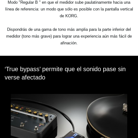
Modo "Regular B " en que el medidor sube paulatinamente hacia una
línea de referencia: un modo que sólo es posible con la pantalla vertical
de KORG.
Dispondrás de una gama de tono más amplia para la parte inferior del
medidor (tono más grave) para lograr una experiencia aún más fácil de
afinación.
‘True bypass’ permite que el sonido pase sin
verse afectado