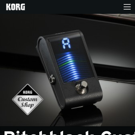
Inicio
Productos
Características
Eventos
Soporte
Localizador de Tiendas